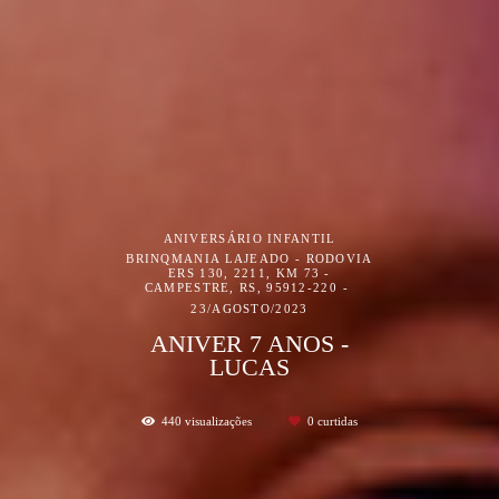
ANIVERSÁRIO INFANTIL
BRINQMANIA LAJEADO - RODOVIA
ERS 130, 2211, KM 73 -
CAMPESTRE, RS, 95912-220
23/AGOSTO/2023
ANIVER 7 ANOS -
LUCAS
440
visualizações
0
curtidas