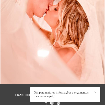
1315
15
Oii, para maiores informações e orçamentos
✕
FRANCIELE LOCATELLI FOTOGRAFIA
/
CONTATO
me chame aqui ;)