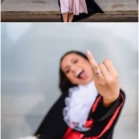
640
86