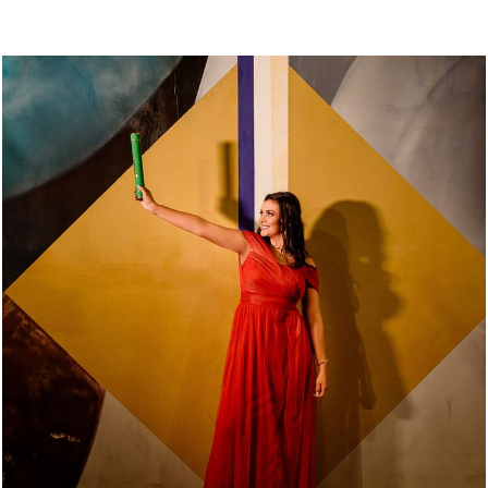
636
19