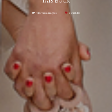
TAIS BOCK
415
visualizações
0
curtidas