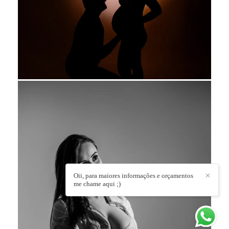
Oii, para maiores informações e orçamentos
✕
me chame aqui ;)