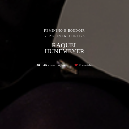
FEMININO E BOUDOIR
21/FEVEREIRO/2025
RAQUEL
HUNEMEYER
946
visualizações
0
curtidas