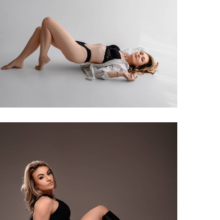
326
0