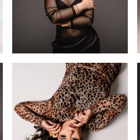
403
0
334
0