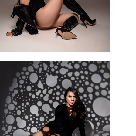
388
0
364
0