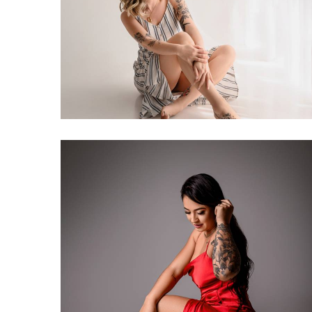
410
0
365
0