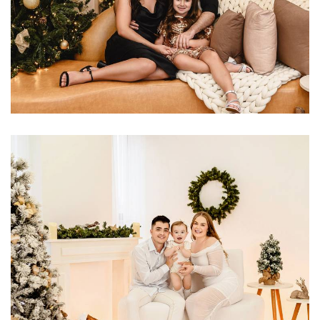
610
0
1635
0