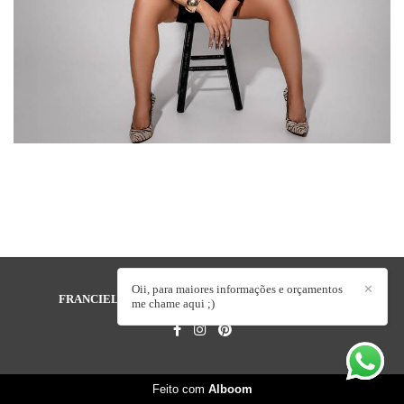
192
0
Oii, para maiores informações e orçamentos
✕
FRANCIELE LOCATELLI FOTOGRAFIA
/
CONTATO
me chame aqui ;)
Feito com
Alboom